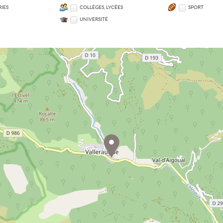
IES
COLLÈGES, LYCÉES
SPORT
UNIVERSITÉ