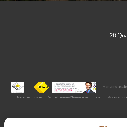
28 Qua
Mentions Légale
Gérer les cookies
Notre barème d'honoraires
Plan
Accès Propri
Afin de vous offrir un confort de lecture permanent, depuis v