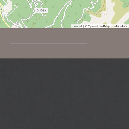
Leaflet
| © OpenStreetMap contributors