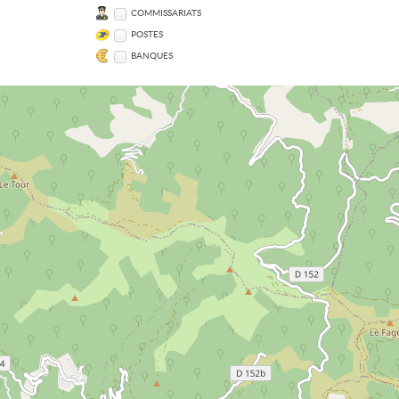
COMMISSARIATS
POSTES
BANQUES