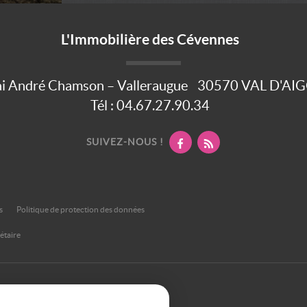
L'Immobilière des Cévennes
i André Chamson – Valleraugue
30570
VAL D'AI
Tél :
04.67.27.90.34
SUIVEZ-NOUS !
s
Politique de protection des données
étaire
otre PC, votre tablette ou votre