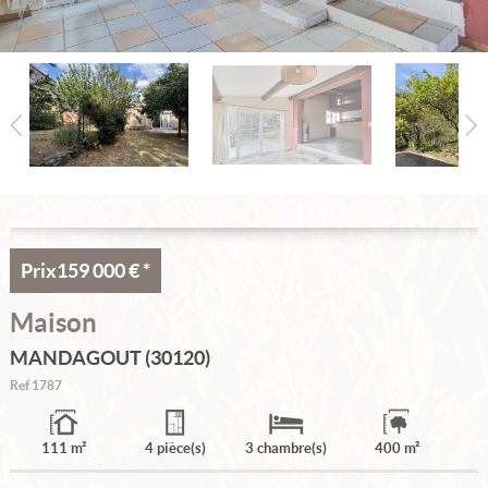
Accueil
Nos offres
Alerte email
Notre agence
Nous contacter
Accès propriétaire
Prix
159 000 €
*
Maison
MANDAGOUT (30120)
Ref
1787
111 m²
4 pièce(s)
3 chambre(s)
400 m²