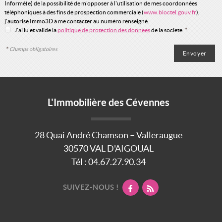
Informé(e) de la possibilité de m'opposer à l'utilisation de mes coordonnées
téléphoniques à des fins de prospection commerciale (
www.bloctel.gouv.fr
),
j'autorise Immo3D à me contacter au numéro renseigné.
J'ai lu et valide la
politique de protection des données
de la société.
*
*
Champs obligatoires
L'Immobilière des Cévennes
28 Quai André Chamson – Valleraugue
30570
VAL D'AIGOUAL
Tél :
04.67.27.90.34
SUIVEZ-NOUS !