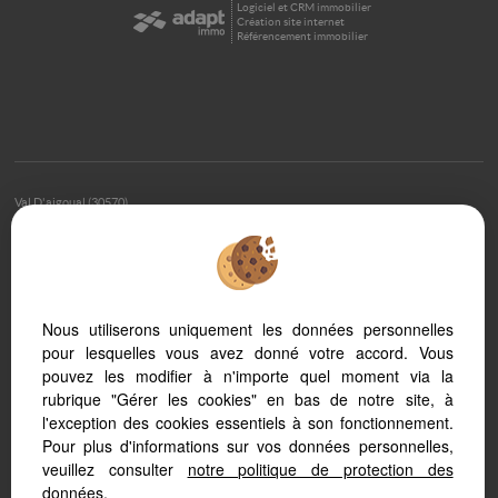
Logiciel et CRM immobilier
Création site internet
Référencement immobilier
Val D'aigoual (30570)
Saint Sauveur Camprieu (30750)
Valleraugue (30570)
Mandagout (30120)
Saint Andre De Majencoules (30570)
Nous utiliserons uniquement les données personnelles
Lanuejols (30750)
pour lesquelles vous avez donné votre accord. Vous
Saint Andre De Valborgne (30940)
pouvez les modifier à n'importe quel moment via la
Camprieu (30750)
rubrique "Gérer les cookies" en bas de notre site, à
Pommiers (30120)
l'exception des cookies essentiels à son fonctionnement.
Le Vigan (30120)
Pour plus d'informations sur vos données personnelles,
Ganges (34190)
veuillez consulter
notre politique de protection des
Aveze (30120)
données
.