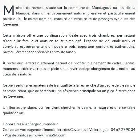
M
aison de hameau située sur la commune de Mandagout, au lieu-dit La
Planque, dans un environnement naturel préservé et particulièrement
paisible. Ici, le calme domine, entouré de verdure et de paysages typiques des
Cévennes.
Cette maison offre une configuration idéale avec trois chambres, permettant
d’accueillir famille et amis en toute simplicité. L’espace de vie, chaleureux et
convivial, est agrémenté d’un poêle à bois, apportant confort et authenticité,
particulièrement appréciables en toute saison.
À l’extérieur, le terrain attenant permet de profiter pleinement du cadre : jardin,
moments de détente, repas en plein air… un véritable prolongement de la maison au
cœur de la nature.
Ce bien séduira les amateurs de tranquillité, à la recherche d’un cadre de vie simple
et ressourçant, que ce soit pour une résidence principale ou un pied-à-terre dans
les Cévennes.
Un lieu authentique, où l’on vient chercher le calme, la nature et une certaine
qualité de vie.
Honoraires à la charge du vendeur
Contactez votre agence L'Immobilière des Cévennes à Valleraugue - 04 67 27 90 34
- Plus de photos sur www.immo3d.com