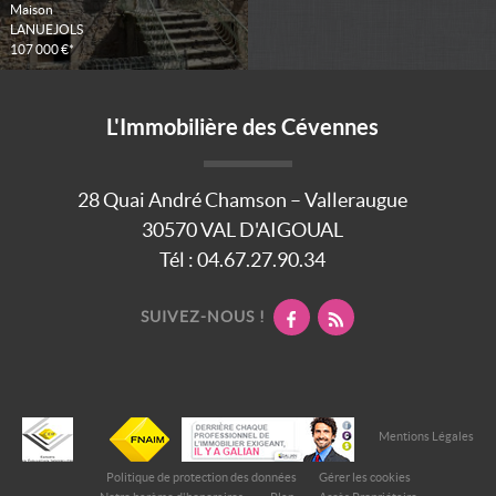
Maison
LANUEJOLS
107 000 €*
L'Immobilière des Cévennes
28 Quai André Chamson – Valleraugue
30570
VAL D'AIGOUAL
Tél :
04.67.27.90.34
SUIVEZ-NOUS !
Mentions Légales
Politique de protection des données
Gérer les cookies