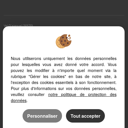
Val D'aigoual (30570)
Saint Sauveur Camprieu (30750)
Valleraugue (30570)
Mandagout (30120)
Saint Andre De Majencoules (30570)
Nous utiliserons uniquement les données personnelles
Lanuejols (30750)
pour lesquelles vous avez donné votre accord. Vous
Saint Andre De Valborgne (30940)
pouvez les modifier à n'importe quel moment via la
Camprieu (30750)
rubrique "Gérer les cookies" en bas de notre site, à
Pommiers (30120)
l'exception des cookies essentiels à son fonctionnement.
Le Vigan (30120)
Pour plus d'informations sur vos données personnelles,
Ganges (34190)
veuillez consulter
notre politique de protection des
Aveze (30120)
données
.
Personnaliser
Tout accepter