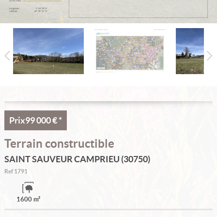
Accueil
Nos offres
Alerte email
Notre agence
Nous contacter
Accès propriétaire
Prix
99 000 €
*
Terrain constructible
SAINT SAUVEUR CAMPRIEU (30750)
Ref
1791
1600 m²