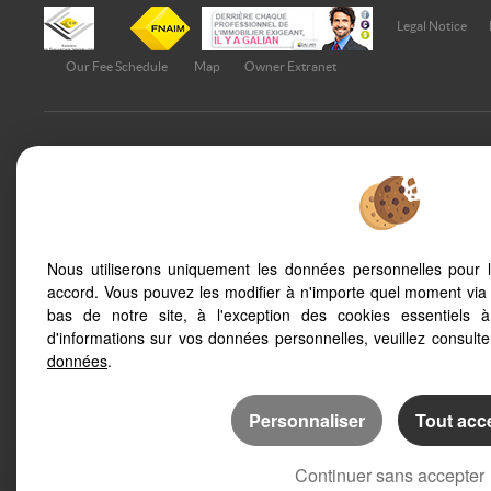
Legal Notice
Our Fee Schedule
Map
Owner Extranet
To offer you a permanent reading comfort, from your PC, tabl
adapts to different types of screens
Nous utiliserons uniquement les données personnelles pour 
accord. Vous pouvez les modifier à n'importe quel moment via 
Saint Sauveur Camprieu (30750)
Val D'aigoual (305
bas de notre site, à l'exception des cookies essentiels 
Saint Andre De Majencoules (30570)
Camprieu (30750)
d'informations sur vos données personnelles, veuillez consult
Ganges (34190)
Aveze (30120)
données
.
Personnaliser
Tout acc
Continuer sans accepter