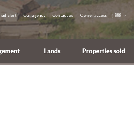
ail alert
Our agency
Contact us
Owner access
gement
Lands
Properties sold