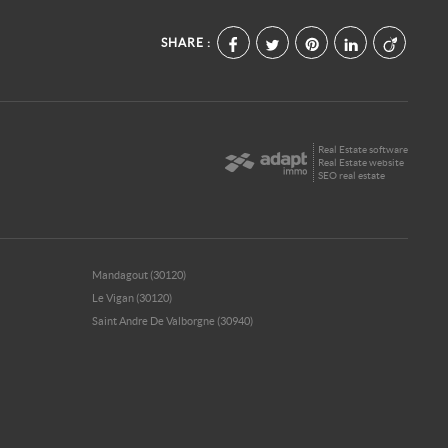
SHARE :
Real Estate software
Real Estate website
SEO real estate
Mandagout (30120)
Le Vigan (30120)
Saint Andre De Valborgne (30940)