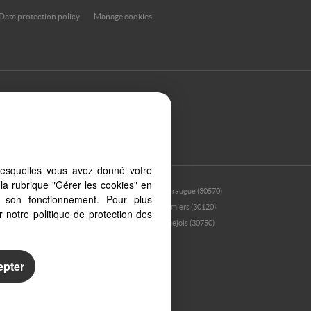
Data protection policy
Manage cookies
et or smartphone, our site automatically
lesquelles vous avez donné votre
la rubrique "Gérer les cookies" en
70)
Valleraugue (30570)
à son fonctionnement. Pour plus
Pommiers (30120)
er
notre politique de protection des
Lanuejols (30750)
epter