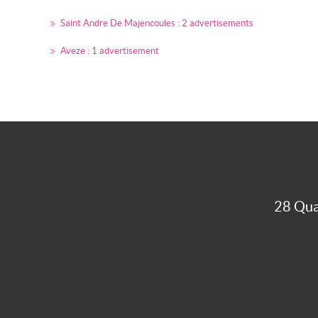
Saint Andre De Majencoules : 2 advertisements
Aveze : 1 advertisement
28 Qua