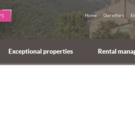
Home
Our offers
Em
YS
Exceptional properties
Rental mana