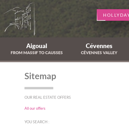
HOLLYDA
Aigoual
Cévennes
FROM MASSIF TO CAUSSES
CÉVENNES VALLEY
Sitemap
OUR REAL ESTATE OFFERS
All our offers
YOU SEARCH :