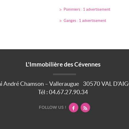
Pommiers : 1 advertisement
Ganges : 1 advertisement
L'Immobilière des Cévennes
i André Chamson – Valleraugue
30570
VAL D'AI
Tél :
04.67.27.90.34
FOLLOW US !